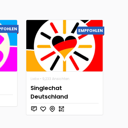
PFOHLEN
EMPFOHLEN
Liebe
• 9,233 Ansichten
Singlechat
Deutschland