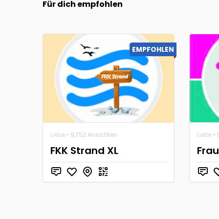
Für dich empfohlen
EMPFOHLEN
Liebe
• 9,752 Ansichten
Liebe
• 
FKK Strand XL
Fra