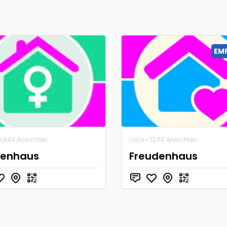
EM
5,844 Ansichten
Liebe
• 12,110 Ansichten
uenhaus
Freudenhaus