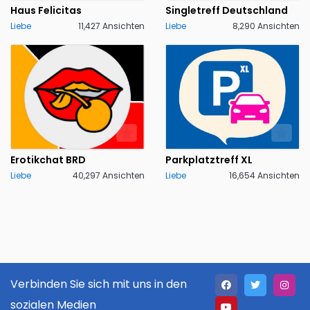
Haus Felicitas
Singletreff Deutschland
Liebe
11,427 Ansichten
Liebe
8,290 Ansichten
Erotikchat BRD
Parkplatztreff XL
Liebe
40,297 Ansichten
Liebe
16,654 Ansichten
Verbinden Sie sich mit uns in den
sozialen Medien